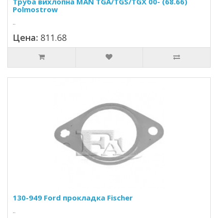
Труба вихлопна MAN TGA/TGS/TGX 00- (68.66)
Polmostrow
..
Цена:
811.68
130-949 Ford прокладка Fischer
..