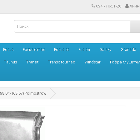
094 710-51-26
Личн
Focus
Focus c-max
Focus cc
Fusion
Galaxy
Granada
Taunus
Transit
Transit tourneo
Windstar
Гофра глушите
8 04- (68.67) Polmostrow