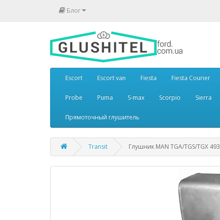
Блог
Escort
Escort van
Fiesta
Fiesta Courier
Probe
Puma
S-max
Scorpio
Sierra
Прямоточный глушитель
Transit
Глушник MAN TGA/TGS/TGX 4939