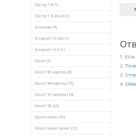
Del rey 1.8 (1)
Del rey 1.8 álcool (1)
Econovan (9)
Ecosport 1.5 tdci (1)
Отв
Ecosport 1.5 ti (1)
Есть
Escort (2)
Поче
Escort '81 express (6)
Отпр
Escort '86 express (15)
Обме
Escort '91 express (14)
Escort '95 (23)
Escort classic (31)
Escort classic turnier (31)