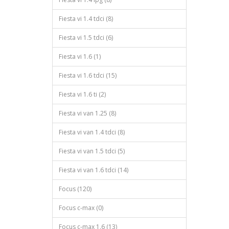
Fiesta vi 1.4 tdci (8)
Fiesta vi 1.5 tdci (6)
Fiesta vi 1.6 (1)
Fiesta vi 1.6 tdci (15)
Fiesta vi 1.6 ti (2)
Fiesta vi van 1.25 (8)
Fiesta vi van 1.4 tdci (8)
Fiesta vi van 1.5 tdci (5)
Fiesta vi van 1.6 tdci (14)
Focus (120)
Focus c-max (0)
Focus c-max 1.6 (13)