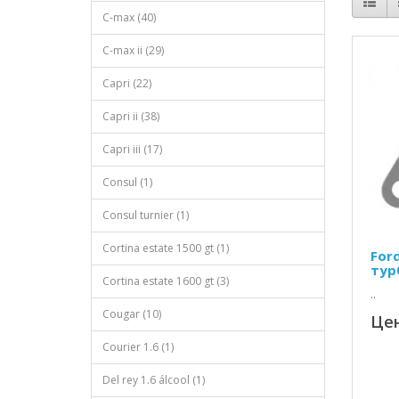
C-max (40)
C-max ii (29)
Capri (22)
Capri ii (38)
Capri iii (17)
Consul (1)
Consul turnier (1)
Cortina estate 1500 gt (1)
For
тур
Cortina estate 1600 gt (3)
..
Cougar (10)
Це
Courier 1.6 (1)
Del rey 1.6 álcool (1)