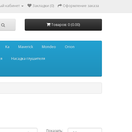
ый кабинет
Закладки (0)
Оформление заказа
Товаров: 0 (0.00)
Ka
Maverick
Mondeo
Orion
ля
Насадка глушителя
Показать: