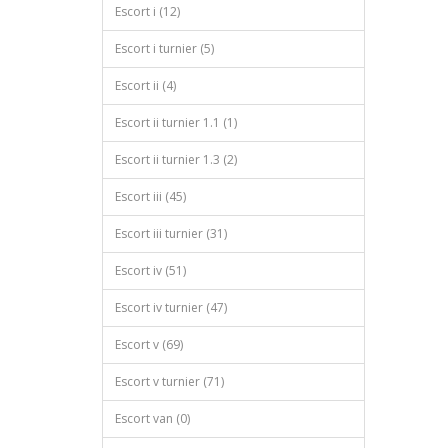
Escort i (12)
Escort i turnier (5)
Escort ii (4)
Escort ii turnier 1.1 (1)
Escort ii turnier 1.3 (2)
Escort iii (45)
Escort iii turnier (31)
Escort iv (51)
Escort iv turnier (47)
Escort v (69)
Escort v turnier (71)
Escort van (0)