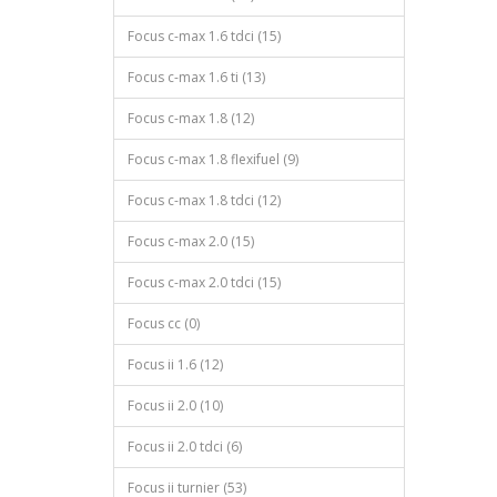
Focus c-max 1.6 tdci (15)
Focus c-max 1.6 ti (13)
Focus c-max 1.8 (12)
Focus c-max 1.8 flexifuel (9)
Focus c-max 1.8 tdci (12)
Focus c-max 2.0 (15)
Focus c-max 2.0 tdci (15)
Focus cc (0)
Focus ii 1.6 (12)
Focus ii 2.0 (10)
Focus ii 2.0 tdci (6)
Focus ii turnier (53)