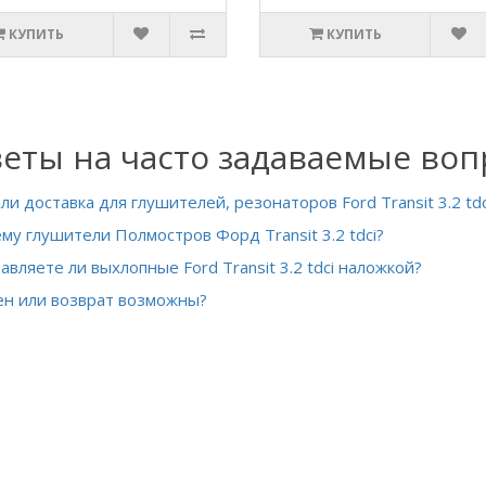
КУПИТЬ
КУПИТЬ
еты на часто задаваемые во
 ли доставка для глушителей, резонаторов Ford Transit 3.2 tdc
му глушители Полмостров Форд Transit 3.2 tdci?
авляете ли выхлопные Ford Transit 3.2 tdci наложкой?
н или возврат возможны?