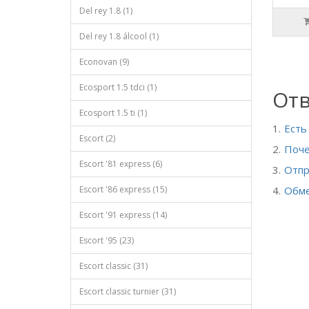
Del rey 1.8 (1)
Del rey 1.8 álcool (1)
Econovan (9)
Ecosport 1.5 tdci (1)
Отв
Ecosport 1.5 ti (1)
Есть
Escort (2)
Поче
Escort '81 express (6)
Отпр
Escort '86 express (15)
Обме
Escort '91 express (14)
Escort '95 (23)
Escort classic (31)
Escort classic turnier (31)