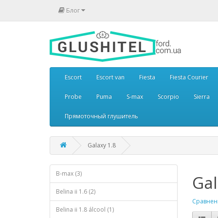
Блог
Escort
Escort van
Fiesta
Fiesta Courier
Probe
Puma
S-max
Scorpio
Sierra
Прямоточный глушитель
Galaxy 1.8
B-max (3)
Gal
Belina ii 1.6 (2)
Сравнени
Belina ii 1.8 álcool (1)