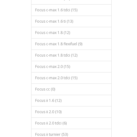
Focus c-max 1.6 tdci (15)
Focus c-max 1.6 ti (13)
Focus c-max 1.8 (12)
Focus c-max 1.8 flexifuel (9)
Focus c-max 1.8 tdci (12)
Focus c-max 2.0 (15)
Focus c-max 2.0 tdci (15)
Focus cc (0)
Focus ii 1.6 (12)
Focus ii 2.0 (10)
Focus ii 2.0 tdci (6)
Focus ii turnier (53)