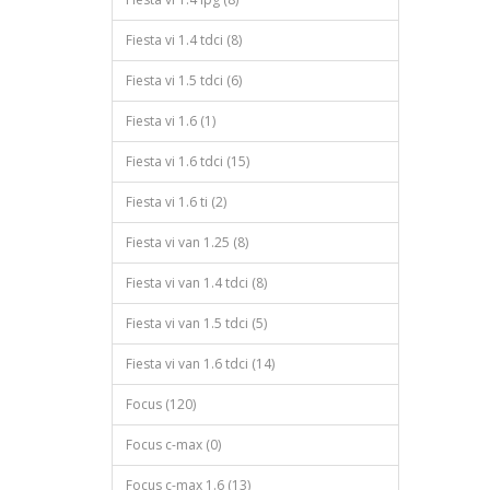
Fiesta vi 1.4 tdci (8)
Fiesta vi 1.5 tdci (6)
Fiesta vi 1.6 (1)
Fiesta vi 1.6 tdci (15)
Fiesta vi 1.6 ti (2)
Fiesta vi van 1.25 (8)
Fiesta vi van 1.4 tdci (8)
Fiesta vi van 1.5 tdci (5)
Fiesta vi van 1.6 tdci (14)
Focus (120)
Focus c-max (0)
Focus c-max 1.6 (13)