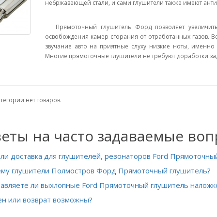
не6ржавеющей стали, и сами глушители также имеют ант
Прямоточный глушитель Форд позволяет увеличить 
освобождения камер сгорания от отработанных газов. 
звучание авто на приятные слуху низкие ноты, именно 
Многие прямоточные глушители не требуют доработки зад
атегории нет товаров.
еты на часто задаваемые во
 ли доставка для глушителей, резонаторов Ford Прямоточны
му глушители Полмостров Форд Прямоточный глушитель?
авляете ли выхлопные Ford Прямоточный глушитель наложк
н или возврат возможны?