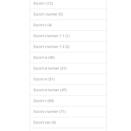
Escort i (12)
Escort i turnier (5)
Escort ii (4)
Escort ii turnier 1.1 (1)
Escort ii turnier 1.3 (2)
Escort iii (45)
Escort iii turnier (31)
Escort iv (51)
Escort iv turnier (47)
Escort v (69)
Escort v turnier (71)
Escort van (0)