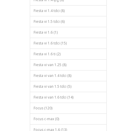
Fiesta vi 1.4 tdci (8)
Fiesta vi 1.5 tdci (6)
Fiesta vi 1.6 (1)
Fiesta vi 1.6 tdci (15)
Fiesta vi 1.6 ti (2)
Fiesta vi van 1.25 (8)
Fiesta vi van 1.4 tdci (8)
Fiesta vi van 1.5 tdci (5)
Fiesta vi van 1.6 tdci (14)
Focus (120)
Focus c-max (0)
Focus c-max 1.6 (13)