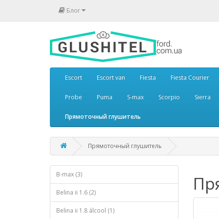
Блог
Escort
Escort van
Fiesta
Fiesta Courier
Probe
Puma
S-max
Scorpio
Sierra
Прямоточный глушитель
Прямоточный глушитель
B-max (3)
Пр
Belina ii 1.6 (2)
Belina ii 1.8 álcool (1)