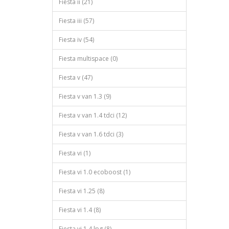
Fiesta ii (21)
Fiesta iii (57)
Fiesta iv (54)
Fiesta multispace (0)
Fiesta v (47)
Fiesta v van 1.3 (9)
Fiesta v van 1.4 tdci (12)
Fiesta v van 1.6 tdci (3)
Fiesta vi (1)
Fiesta vi 1.0 ecoboost (1)
Fiesta vi 1.25 (8)
Fiesta vi 1.4 (8)
Fiesta vi 1.4 lpg (8)