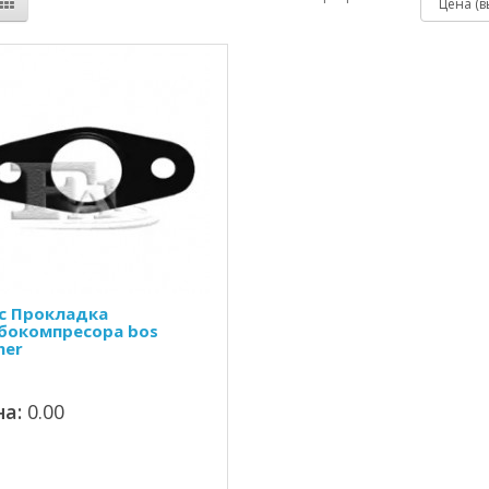
c Прокладка
бокомпресора bos
her
на:
0.00