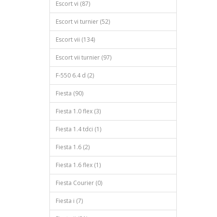
Escort vi (87)
Escort vi turnier (52)
Escort vii (134)
Escort vii turnier (97)
F-550 6.4 d (2)
Fiesta (90)
Fiesta 1.0 flex (3)
Fiesta 1.4 tdci (1)
Fiesta 1.6 (2)
Fiesta 1.6 flex (1)
Fiesta Courier (0)
Fiesta i (7)