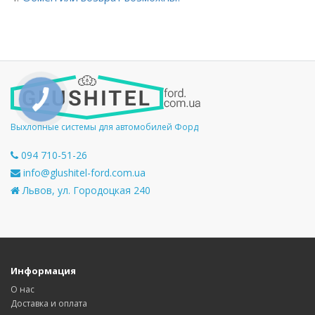
Выхлопные системы для автомобилей Форд
094 710-51-26
info@glushitel-ford.com.ua
Львов, ул. Городоцкая 240
Информация
О нас
Доставка и оплата