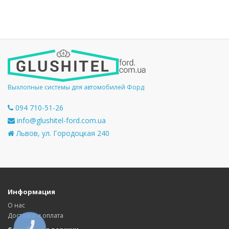
Выхлопные системы для автомобилей Форд
094 710-51-26
info@glushitel-ford.com.ua
Львов, ул. Городоцкая 240
Информация
О нас
Доставка и оплата
КНОПКА