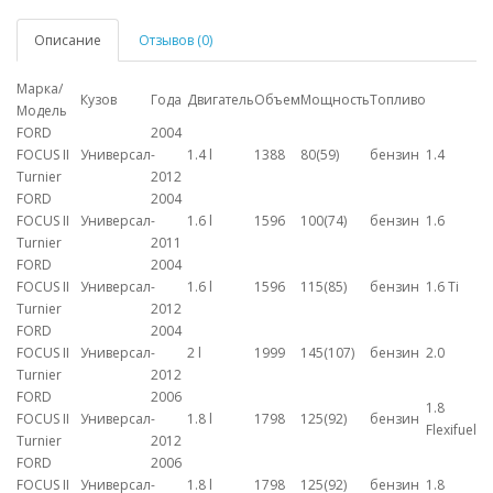
Описание
Отзывов (0)
Марка/
Кузов
Года
Двигатель
Объем
Мощность
Топливо
Модель
FORD
2004
FOCUS II
Универсал
-
1.4 l
1388
80(59)
бензин
1.4
Turnier
2012
FORD
2004
FOCUS II
Универсал
-
1.6 l
1596
100(74)
бензин
1.6
Turnier
2011
FORD
2004
FOCUS II
Универсал
-
1.6 l
1596
115(85)
бензин
1.6 Ti
Turnier
2012
FORD
2004
FOCUS II
Универсал
-
2 l
1999
145(107)
бензин
2.0
Turnier
2012
FORD
2006
1.8
FOCUS II
Универсал
-
1.8 l
1798
125(92)
бензин
Flexifuel
Turnier
2012
FORD
2006
FOCUS II
Универсал
-
1.8 l
1798
125(92)
бензин
1.8