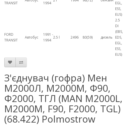
Автобус
2 l
1994
98(72)
бензин
TRANSIT
1994
EGL,
ESS,
EUS)
2.5
DI
(EBS,
FORD
1991 -
Автобус
2.5 l
2496
80(59)
дизель
EDS,
TRANSIT
1994
EGL,
ESS,
EUS)
З'єднувач (гофра) Мен
M2000Л, M2000M, Ф90,
Ф2000, ТГЛ (MAN M2000L,
M2000M, F90, F2000, TGL)
(68.422) Polmostrow