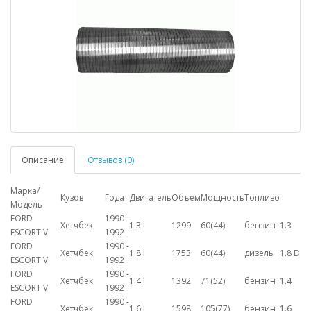
Описание
Отзывов (0)
Марка/
Кузов
Года
Двигатель
Объем
Мощность
Топливо
Модель
FORD
1990 -
Хетчбек
1.3 l
1299
60(44)
бензин
1.3
ESCORT V
1992
FORD
1990 -
Хетчбек
1.8 l
1753
60(44)
дизель
1.8 D
ESCORT V
1992
FORD
1990 -
Хетчбек
1.4 l
1392
71(52)
бензин
1.4
ESCORT V
1992
FORD
1990 -
Хетчбек
1.6 l
1598
105(77)
бензин
1.6