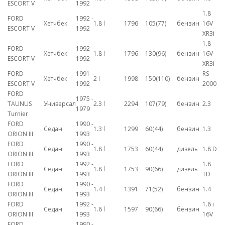
ESCORT V
1992
1.8
FORD
1992 -
Хетчбек
1.8 l
1796
105(77)
бензин
16V
ESCORT V
1992
XR3i
1.8
FORD
1992 -
Хетчбек
1.8 l
1796
130(96)
бензин
16V
ESCORT V
1992
XR3i
FORD
1991 -
RS
Хетчбек
2 l
1998
150(110)
бензин
ESCORT V
1992
2000
FORD
1975 -
TAUNUS
Универсал
2.3 l
2294
107(79)
бензин
2.3
1979
Turnier
FORD
1990 -
Седан
1.3 l
1299
60(44)
бензин
1.3
ORION III
1993
FORD
1990 -
Седан
1.8 l
1753
60(44)
дизель
1.8 D
ORION III
1993
FORD
1992 -
1.8
Седан
1.8 l
1753
90(66)
дизель
ORION III
1993
TD
FORD
1990 -
Седан
1.4 l
1391
71(52)
бензин
1.4
ORION III
1993
FORD
1992 -
1.6 i
Седан
1.6 l
1597
90(66)
бензин
ORION III
1993
16V
FORD
1990 -