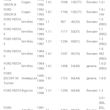
Седан
1.6 l
1598
105(77)
бензин
1.6 i
ORION III
1992
FORD
1992 -
1.8 i
Седан
1.8 l
1796
105(77)
бензин
ORION III
1993
16V
FORD FIESTA
1983 -
1.0
Хетчбек
1 l
957
45(33)
бензин
II
1989
(FBD)
FORD FIESTA
1983 -
1.1
Хетчбек
1.1 l
1117
50(37)
бензин
II
1989
(FBD)
FORD FIESTA
1983 -
1.3
Хетчбек
1.3 l
1296
69(51)
бензин
II
1987
(FBD)
1.6
FORD FIESTA
1984 -
Хетчбек
1.6 l
1597
95(70)
бензин
XR2
II
1989
(FBD)
FORD FIESTA
1984 -
1.6 D
Хетчбек
1.6 l
1608
54(40)
дизель
II
1989
(FBD)
FORD
1995 -
ESCORT VII
Универсал
1.8 l
1753
60(44)
дизель
1.8 D
1999
Turnier
1991 -
FORD FIESTA
Фургон
1.3 l
1299
60(44)
бензин
1.3
1996
2.0 i
(EBL,
FORD
1991 -
EDL,