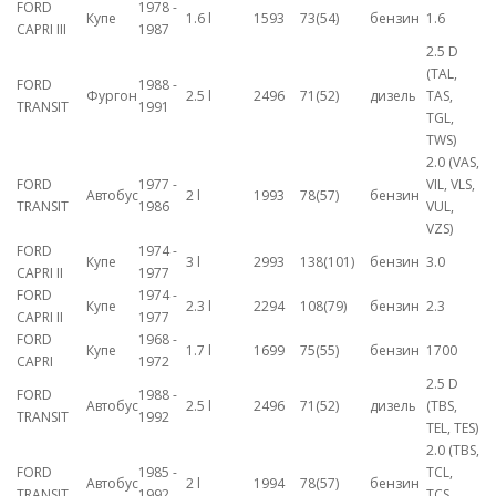
FORD
1978 -
Купе
1.6 l
1593
73(54)
бензин
1.6
CAPRI III
1987
2.5 D
(TAL,
FORD
1988 -
Фургон
2.5 l
2496
71(52)
дизель
TAS,
TRANSIT
1991
TGL,
TWS)
2.0 (VAS,
FORD
1977 -
VIL, VLS,
Автобус
2 l
1993
78(57)
бензин
TRANSIT
1986
VUL,
VZS)
FORD
1974 -
Купе
3 l
2993
138(101)
бензин
3.0
CAPRI II
1977
FORD
1974 -
Купе
2.3 l
2294
108(79)
бензин
2.3
CAPRI II
1977
FORD
1968 -
Купе
1.7 l
1699
75(55)
бензин
1700
CAPRI
1972
2.5 D
FORD
1988 -
Автобус
2.5 l
2496
71(52)
дизель
(TBS,
TRANSIT
1992
TEL, TES)
2.0 (TBS,
FORD
1985 -
TCL,
Автобус
2 l
1994
78(57)
бензин
TRANSIT
1992
TCS,