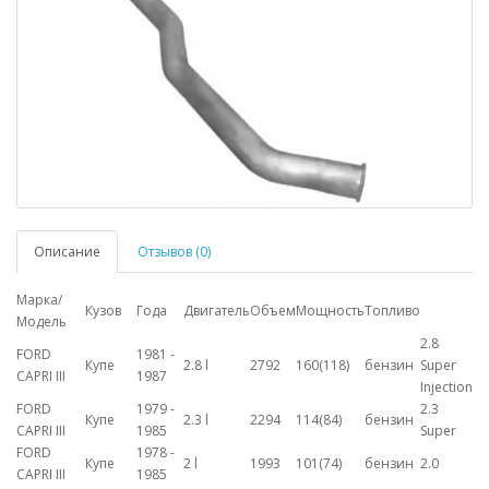
Описание
Отзывов (0)
Марка/
Кузов
Года
Двигатель
Объем
Мощность
Топливо
Модель
2.8
FORD
1981 -
Купе
2.8 l
2792
160(118)
бензин
Super
CAPRI III
1987
Injection
FORD
1979 -
2.3
Купе
2.3 l
2294
114(84)
бензин
CAPRI III
1985
Super
FORD
1978 -
Купе
2 l
1993
101(74)
бензин
2.0
CAPRI III
1985