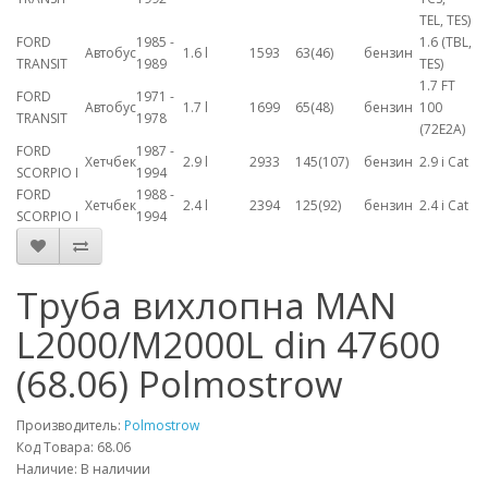
TEL, TES)
FORD
1985 -
1.6 (TBL,
Автобус
1.6 l
1593
63(46)
бензин
TRANSIT
1989
TES)
1.7 FT
FORD
1971 -
Автобус
1.7 l
1699
65(48)
бензин
100
TRANSIT
1978
(72E2A)
FORD
1987 -
Хетчбек
2.9 l
2933
145(107)
бензин
2.9 i Cat
SCORPIO I
1994
FORD
1988 -
Хетчбек
2.4 l
2394
125(92)
бензин
2.4 i Cat
SCORPIO I
1994
Труба вихлопна MAN
L2000/M2000L din 47600
(68.06) Polmostrow
Производитель:
Polmostrow
Код Товара: 68.06
Наличие: В наличии