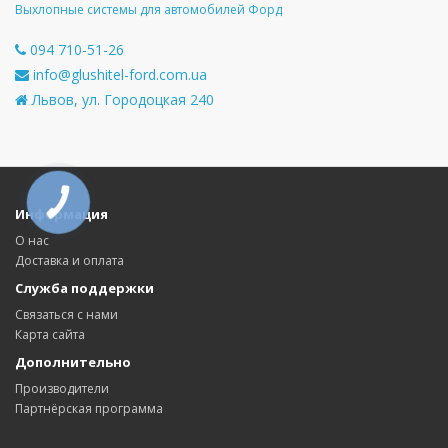
Выхлопные системы для автомобилей Форд
094 710-51-26
info@glushitel-ford.com.ua
Львов, ул. Городоцкая 240
КНОПКА
СВЯЗИ
Информация
О нас
Доставка и оплата
Служба поддержки
Связаться с нами
Карта сайта
Дополнительно
Производители
Партнёрская программа