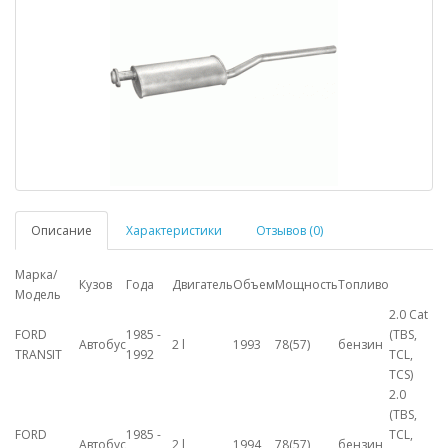
Описание
Характеристики
Отзывов (0)
Марка/
Кузов
Года
Двигатель
Объем
Мощность
Топливо
Модель
2.0 Cat
FORD
1985 -
(TBS,
Автобус
2 l
1993
78(57)
бензин
TRANSIT
1992
TCL,
TCS)
2.0
(TBS,
FORD
1985 -
TCL,
Автобус
2 l
1994
78(57)
бензин