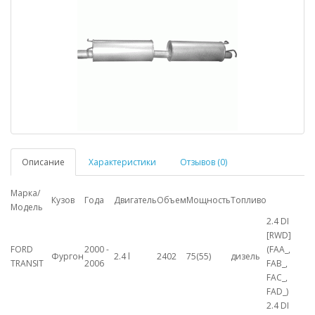
Описание
Характеристики
Отзывов (0)
Марка/
Кузов
Года
Двигатель
Объем
Мощность
Топливо
Модель
2.4 DI
[RWD]
FORD
2000 -
(FAA_,
Фургон
2.4 l
2402
75(55)
дизель
TRANSIT
2006
FAB_,
FAC_,
FAD_)
2.4 DI