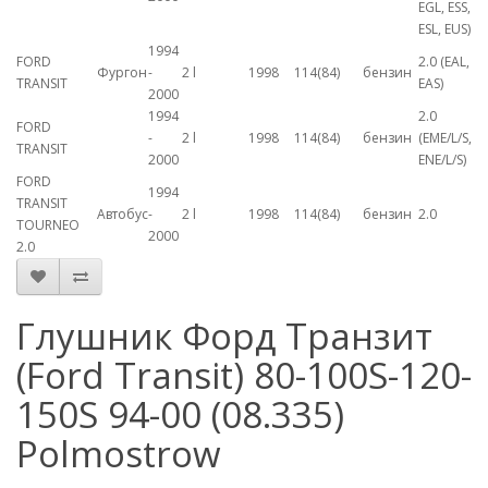
EGL, ESS,
ESL, EUS)
1994
FORD
2.0 (EAL,
Фургон
-
2 l
1998
114(84)
бензин
TRANSIT
EAS)
2000
1994
2.0
FORD
-
2 l
1998
114(84)
бензин
(EME/L/S,
TRANSIT
2000
ENE/L/S)
FORD
1994
TRANSIT
Автобус
-
2 l
1998
114(84)
бензин
2.0
TOURNEO
2000
2.0
Глушник Форд Транзит
(Ford Transit) 80-100S-120-
150S 94-00 (08.335)
Polmostrow