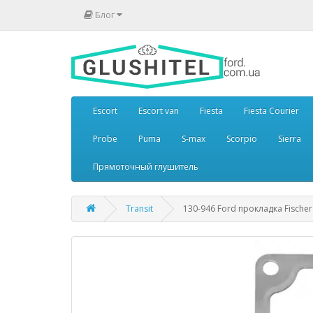
Блог
Escort
Escort van
Fiesta
Fiesta Courier
Probe
Puma
S-max
Scorpio
Sierra
Прямоточный глушитель
Transit
130-946 Ford прокладка Fischer