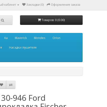
ый кабинет
Закладки (0)
Оформление заказа
Товаров: 0 (0.00)
Ka
Maverick
Mondeo
Orion
ля
Насадка глушителя
130-946 Ford
прокладка Fischer