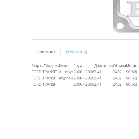
Описание
Отзывов (0)
Марка/Модель
Кузов
Года
Двигатель
Объем
Мощно
FORD TRANSIT
Автобус
2000 - 2006
2.4 l
2402
90(66)
FORD TRANSIT
Фургон
2000 - 2006
2.4 l
2402
90(66)
FORD TRANSIT
2000 - 2006
2.4 l
2402
90(66)