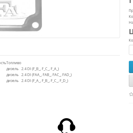
П
Ко
На
Ко
сть
Топливо
дизель
2.4 DI (F_B_, F_C_, F_A_)
дизель
2.4 DI (FAA_, FAB_, FAC_, FAD_)
дизель
2.4 DI (F_A_, F_B_, F_C_, F_D_)