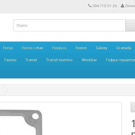
094 710-51-26
Личн
Focus
Focus c-max
Focus cc
Fusion
Galaxy
Granada
Taunus
Transit
Transit tourneo
Windstar
Гофра глушите