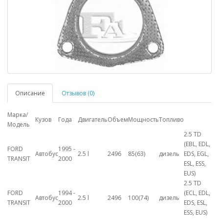
Описание
Отзывов (0)
Марка/
Кузов
Года
Двигатель
Объем
Мощность
Топливо
Модель
2.5 TD
(EBL, EDL,
FORD
1995 -
Автобус
2.5 l
2496
85(63)
дизель
EDS, EGL,
TRANSIT
2000
ESL, ESS,
EUS)
2.5 TD
FORD
1994 -
(ECL, EDL,
Автобус
2.5 l
2496
100(74)
дизель
TRANSIT
2000
EDS, ESL,
ESS, EUS)