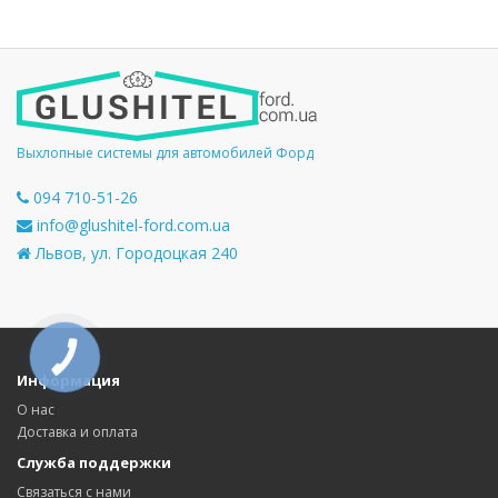
Выхлопные системы для автомобилей Форд
094 710-51-26
info@glushitel-ford.com.ua
Львов, ул. Городоцкая 240
КНОПКА
СВЯЗИ
Информация
О нас
Доставка и оплата
Служба поддержки
Связаться с нами