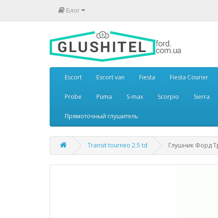
Блог
Escort
Escort van
Fiesta
Fiesta Courier
Probe
Puma
S-max
Scorpio
Sierra
Прямоточный глушитель
Transit tourneo 2.5 td
Глушник Форд Тра