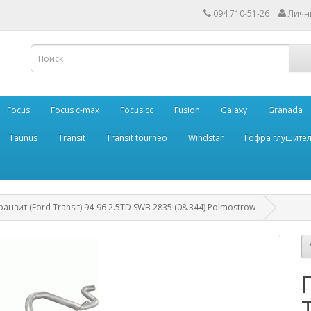
094 710-51-26
Личн
Focus
Focus c-max
Focus cc
Fusion
Galaxy
Granada
Taunus
Transit
Transit tourneo
Windstar
Гофра глушите
нзит (Ford Transit) 94-96 2.5TD SWB 2835 (08.344) Polmostrow