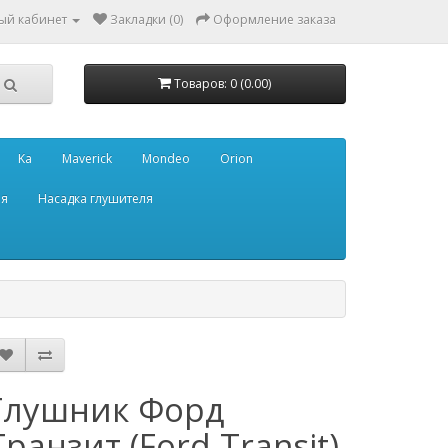
ый кабинет
Закладки (0)
Оформление заказа
Товаров: 0 (0.00)
Ka
Maverick
Mondeo
Orion
ля
Насадка глушителя
Глушник Форд
Транзит (Ford Transit)