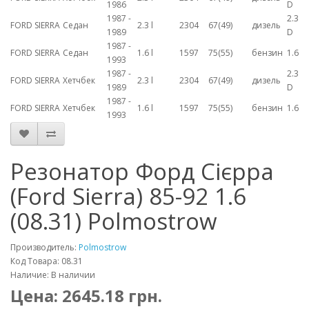
1986
D
1987 -
2.3
FORD SIERRA
Седан
2.3 l
2304
67(49)
дизель
1989
D
1987 -
FORD SIERRA
Седан
1.6 l
1597
75(55)
бензин
1.6
1993
1987 -
2.3
FORD SIERRA
Хетчбек
2.3 l
2304
67(49)
дизель
1989
D
1987 -
FORD SIERRA
Хетчбек
1.6 l
1597
75(55)
бензин
1.6
1993
Резонатор Форд Сієрра
(Ford Sierra) 85-92 1.6
(08.31) Polmostrow
Производитель:
Polmostrow
Код Товара: 08.31
Наличие: В наличии
Цена:
2645.18
грн.