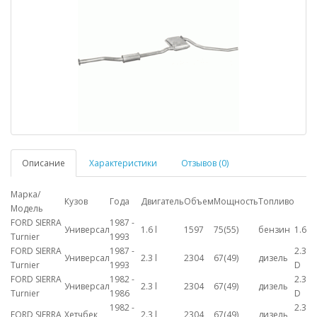
Описание
Характеристики
Отзывов (0)
Марка/
Кузов
Года
Двигатель
Объем
Мощность
Топливо
Модель
FORD SIERRA
1987 -
Универсал
1.6 l
1597
75(55)
бензин
1.6
Turnier
1993
FORD SIERRA
1987 -
2.3
Универсал
2.3 l
2304
67(49)
дизель
Turnier
1993
D
FORD SIERRA
1982 -
2.3
Универсал
2.3 l
2304
67(49)
дизель
Turnier
1986
D
1982 -
2.3
FORD SIERRA
Хетчбек
2.3 l
2304
67(49)
дизель