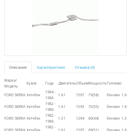
Описание
Характеристики
Отзывов (0)
Марка/
Кузов
Года
Двигатель
Объем
Мощность
Топливо
Модель
1984 -
FORD SIERRA
Хетчбек
1.6 l
1597
79(58)
бензин
1.6
1986
1982 -
FORD SIERRA
Хетчбек
1.6 l
1593
75(55)
бензин
1.6
1986
1982 -
FORD SIERRA
Хетчбек
1.3 l
1294
60(44)
бензин
1.3
1986
1982 -
FORD SIERRA
Хетчбек
1.6 l
1597
69(51)
бензин
1.6