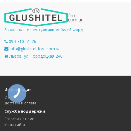
Выхлопные системы для автомобилей Форд
094 710-51-26
info@glushitel-ford.com.ua
Львов, ул. Городоцкая 240
Информация
КНОПКА
СВЯЗИ
О нас
Доставка и оплата
Служба поддержки
Связаться с нами
Карта сайта