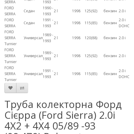
SIERRA
1993
FORD
1990 -
Седан
2 l
1998
125(92)
бензин
2.0 i
SIERRA
1993
FORD
1991 -
2.0 i
Седан
2 l
1998
115(85)
бензин
SIERRA
1993
DOHC
FORD
1989 -
SIERRA
Универсал
2 l
1998
120(88)
бензин
2.0 i
1993
Turnier
FORD
1989 -
SIERRA
Универсал
2 l
1998
125(92)
бензин
2.0 i
1993
Turnier
FORD
1991 -
2.0 i
SIERRA
Универсал
2 l
1998
115(85)
бензин
1993
DOHC
Turnier
Труба колекторна Форд
Сієрра (Ford Sierra) 2.0i
4X2 + 4X4 05/89 -93