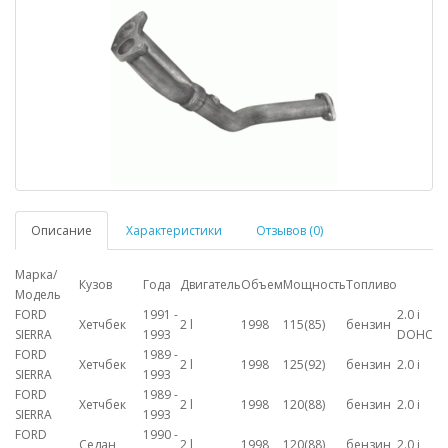
Описание
Характеристики
Отзывов (0)
Марка/
Кузов
Года
Двигатель
Объем
Мощность
Топливо
Модель
FORD
1991 -
2.0 i
Хетчбек
2 l
1998
115(85)
бензин
SIERRA
1993
DOHC
FORD
1989 -
Хетчбек
2 l
1998
125(92)
бензин
2.0 i
SIERRA
1993
FORD
1989 -
Хетчбек
2 l
1998
120(88)
бензин
2.0 i
SIERRA
1993
FORD
1990 -
Седан
2 l
1998
120(88)
бензин
2.0 i