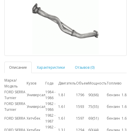
Описание
Характеристики
Отзывов (0)
Марка/
Кузов
Года
Двигатель
Объем
Мощность
Топливо
Модель
FORD SIERRA
1984 -
Универсал
1.8 l
1796
90(66)
бензин
1.8
Turnier
1986
FORD SIERRA
1982 -
Универсал
1.6 l
1593
75(55)
бензин
1.6
Turnier
1986
1982 -
FORD SIERRA
Хетчбек
1.6 l
1597
69(51)
бензин
1.6
1987
1982 -
FORD SIERRA
Хетчбек
1.3 l
1294
60(44)
бензин
1.3