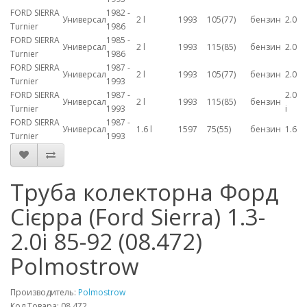
FORD SIERRA
1982 -
Универсал
2 l
1993
105(77)
бензин
2.0
Turnier
1986
FORD SIERRA
1985 -
Универсал
2 l
1993
115(85)
бензин
2.0
Turnier
1986
FORD SIERRA
1987 -
Универсал
2 l
1993
105(77)
бензин
2.0
Turnier
1993
FORD SIERRA
1987 -
2.0
Универсал
2 l
1993
115(85)
бензин
Turnier
1993
i
FORD SIERRA
1987 -
Универсал
1.6 l
1597
75(55)
бензин
1.6
Turnier
1993
Труба колекторна Форд
Сієрра (Ford Sierra) 1.3-
2.0i 85-92 (08.472)
Polmostrow
Производитель:
Polmostrow
Код Товара: 08.472