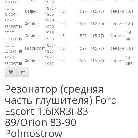
ORION II
1990
FORD
1983 -
Седан
1.6 l
1597
105(77)
бензин
1.6 i
ORION I
1986
FORD
1989 -
Хетчбек
1.6 l
1597
102(75)
бензин
1.6 i
ESCORT IV
1990
FORD
1986 -
1.6
Хетчбек
1.6 l
1597
105(77)
бензин
ESCORT IV
1989
XR3i
FORD
1983 -
Кабриолет
1.6 l
1597
105(77)
бензин
1.6 i
ESCORT III
1985
FORD
1982 -
1.6
Хетчбек
1.6 l
1597
105(77)
бензин
ESCORT III
1985
XR3i
Резонатор (средняя
часть глушителя) Ford
Escort 1.6iXR3i 83-
89/Orion 83-90
Polmostrow