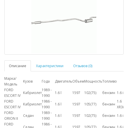
Описание
Характеристики
Отзывов (0)
Марка/
Кузов
Года
Двигатель
Объем
Мощность
Топливо
Модель
FORD
1989 -
Кабриолет
1.6 l
1597
102(75)
бензин
1.6 i
ESCORT IV
1990
FORD
1986 -
1.6
Кабриолет
1.6 l
1597
105(77)
бензин
ESCORT IV
1990
XR3i
FORD
1989 -
Седан
1.6 l
1597
102(75)
бензин
1.6 i
ORION II
1990
FORD
1986 -
Седан
1.6 l
1597
105(77)
бензин
1.6 i