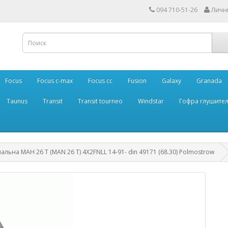
094 710-51-26
Личн
Focus
Focus c-max
Focus cc
Fusion
Galaxy
Granada
Taunus
Transit
Transit tourneo
Windstar
Гофра глушите
льна МАН 26 Т (MAN 26 T) 4X2FNLL 14-91- din 49171 (68.30) Polmostrow