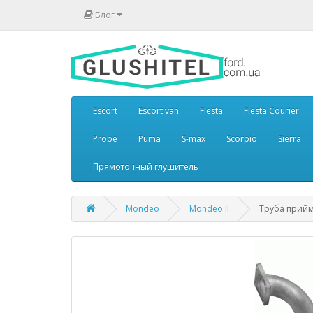
Блог
Escort
Escort van
Fiesta
Fiesta Courier
Probe
Puma
S-max
Scorpio
Sierra
Прямоточный глушитель
Mondeo
Mondeo II
Труба прийма