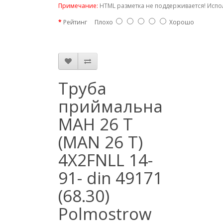
Примечание:
HTML разметка не поддерживается! Испо
Рейтинг
Плохо
Хорошо
Труба
приймальна
МАН 26 Т
(MAN 26 T)
4X2FNLL 14-
91- din 49171
(68.30)
Polmostrow