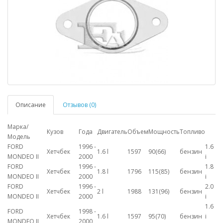
Описание
Отзывов (0)
Марка/
Кузов
Года
Двигатель
Объем
Мощность
Топливо
Модель
FORD
1996 -
1.6
Хетчбек
1.6 l
1597
90(66)
бензин
MONDEO II
2000
i
FORD
1996 -
1.8
Хетчбек
1.8 l
1796
115(85)
бензин
MONDEO II
2000
i
FORD
1996 -
2.0
Хетчбек
2 l
1988
131(96)
бензин
MONDEO II
2000
i
1.6
FORD
1998 -
Хетчбек
1.6 l
1597
95(70)
бензин
i
MONDEO II
2000