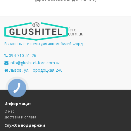
Выхлопные системы для автомобилей Форд
094 710-51-26
info@glushitel-ford.com.ua
Львов, ул. Городоцкая 240
КНОПКА
СВЯЗИ
Информация
О нас
Доставка и оплата
Служба поддержки