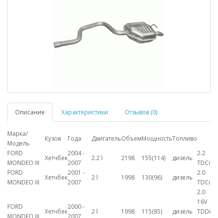
Описание
Характеристики
Отзывов (0)
Марка/
Кузов
Года
Двигатель
Объем
Мощность
Топливо
Модель
FORD
2004 -
2.2
Хетчбек
2.2 l
2198
155(114)
дизель
MONDEO III
2007
TDCi
FORD
2001 -
2.0
Хетчбек
2 l
1998
130(96)
дизель
MONDEO III
2007
TDCi
2.0
16V
FORD
2000 -
Хетчбек
2 l
1998
115(85)
дизель
TDDi
MONDEO III
2007