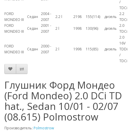
/
TDCi
FORD
2004 -
2.2
Седан
2.2 l
2198
155(114)
дизель
MONDEO III
2007
TDCi
FORD
2001 -
2.0
Седан
2 l
1998
130(96)
дизель
MONDEO III
2007
TDCi
2.0
16V
FORD
2000 -
Седан
2 l
1998
115(85)
дизель
TDDi
MONDEO III
2007
/
TDCi
Глушник Форд Мондео
(Ford Mondeo) 2.0 DCi TD
hat., Sedan 10/01 - 02/07
(08.615) Polmostrow
Производитель:
Polmostrow