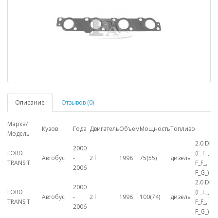
Описание
Отзывов (0)
Марка/
Кузов
Года
Двигатель
Объем
Мощность
Топливо
Модель
2.0 DI
2000
FORD
(F_E_,
Автобус
-
2 l
1998
75(55)
дизель
TRANSIT
F_F_,
2006
F_G_)
2.0 DI
2000
FORD
(F_E_,
Автобус
-
2 l
1998
100(74)
дизель
TRANSIT
F_F_,
2006
F_G_)