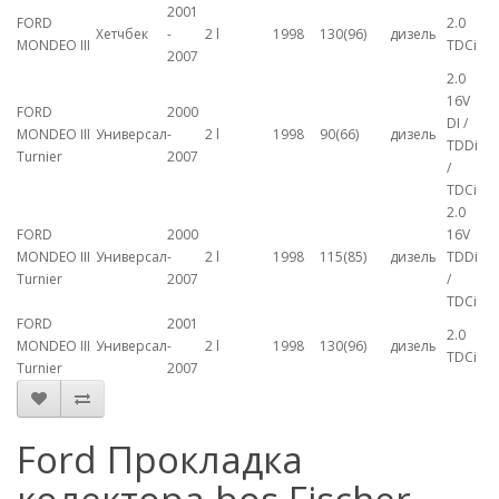
2001
FORD
2.0
Хетчбек
-
2 l
1998
130(96)
дизель
MONDEO III
TDCi
2007
2.0
16V
FORD
2000
DI /
MONDEO III
Универсал
-
2 l
1998
90(66)
дизель
TDDi
Turnier
2007
/
TDCi
2.0
FORD
2000
16V
MONDEO III
Универсал
-
2 l
1998
115(85)
дизель
TDDi
Turnier
2007
/
TDCi
FORD
2001
2.0
MONDEO III
Универсал
-
2 l
1998
130(96)
дизель
TDCi
Turnier
2007
Ford Прокладка