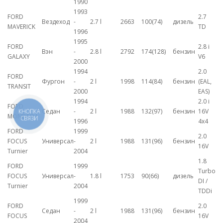
1990
1993
FORD
2.7
Вездеход
-
2.7 l
2663
100(74)
дизель
MAVERICK
TD
1996
1995
FORD
2.8 i
Вэн
-
2.8 l
2792
174(128)
бензин
GALAXY
V6
2000
1994
2.0
FORD
Фургон
-
2 l
1998
114(84)
бензин
(EAL,
TRANSIT
2000
EAS)
1994
2.0 i
FORD
Седан
-
2 l
1988
132(97)
бензин
16V
КНОПКА
MONDEO I
СВЯЗИ
1996
4x4
FORD
1999
2.0
FOCUS
Универсал
-
2 l
1988
131(96)
бензин
16V
Turnier
2004
1.8
FORD
1999
Turbo
FOCUS
Универсал
-
1.8 l
1753
90(66)
дизель
DI /
Turnier
2004
TDDi
1999
FORD
2.0
Седан
-
2 l
1988
131(96)
бензин
FOCUS
16V
2004