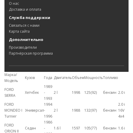
О нас
Доставка и оплата
Служба поддержки
Связаться с нами
Карта сайта
Дополнительно
Производители
Партнёрская программа
Марка/
Кузов
Года
Двигатель
Объем
Мощность
Топливо
Модель
1989
FORD
Хетчбек
-
2 l
1998
125(92)
бензин
2.0 i
SIERRA
1993
FORD
1994
2.0 i
MONDEO I
Универсал
-
2 l
1988
132(97)
бензин
16V
Turnier
1996
4x4
1986
FORD
Седан
-
1.6 l
1597
105(77)
бензин
1.6 i
ORION II