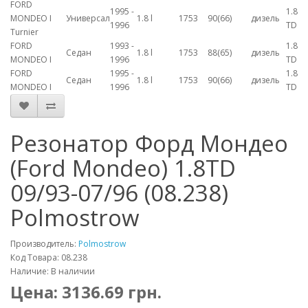
FORD
1995 -
1.8
MONDEO I
Универсал
1.8 l
1753
90(66)
дизель
1996
TD
Turnier
FORD
1993 -
1.8
Седан
1.8 l
1753
88(65)
дизель
MONDEO I
1996
TD
FORD
1995 -
1.8
Седан
1.8 l
1753
90(66)
дизель
MONDEO I
1996
TD
Резонатор Форд Мондео
(Ford Mondeo) 1.8TD
09/93-07/96 (08.238)
Polmostrow
Производитель:
Polmostrow
Код Товара: 08.238
Наличие: В наличии
Цена:
3136.69
грн.