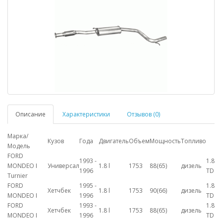
Описание
Характеристики
Отзывов (0)
Марка/
Кузов
Года
Двигатель
Объем
Мощность
Топливо
Модель
FORD
1993 -
1.8
MONDEO I
Универсал
1.8 l
1753
88(65)
дизель
1996
TD
Turnier
FORD
1995 -
1.8
Хетчбек
1.8 l
1753
90(66)
дизель
MONDEO I
1996
TD
FORD
1993 -
1.8
Хетчбек
1.8 l
1753
88(65)
дизель
MONDEO I
1996
TD