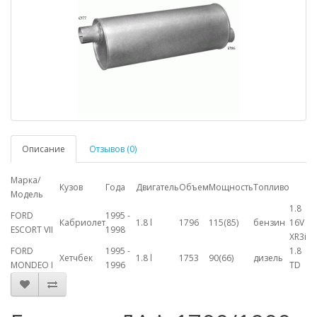
Описание
Отзывов (0)
Марка/
Кузов
Года
Двигатель
Объем
Мощность
Топливо
Модель
1.8
FORD
1995 -
Кабриолет
1.8 l
1796
115(85)
бензин
16V
ESCORT VII
1998
XR3i
FORD
1995 -
1.8
Хетчбек
1.8 l
1753
90(66)
дизель
MONDEO I
1996
TD