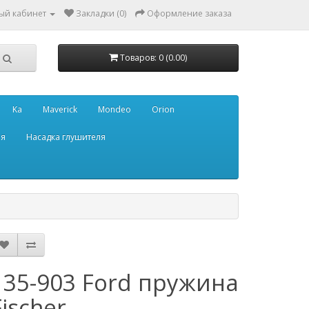
ый кабинет
Закладки (0)
Оформление заказа
Товаров: 0 (0.00)
Ka
Maverick
Mondeo
Orion
ля
Насадка глушителя
135-903 Ford пружина
Fischer