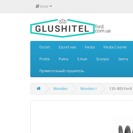
Блог
Escort
Escort van
Fiesta
Fiesta Courier
Probe
Puma
S-max
Scorpio
Sierra
Прямоточный глушитель
Mondeo
Mondeo I
135-903 Ford