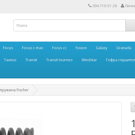
094 710-51-26
Личн
Focus
Focus c-max
Focus cc
Fusion
Galaxy
Granada
Taunus
Transit
Transit tourneo
Windstar
Гофра глушите
 пружина Fischer