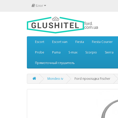
Блог
Escort
Escort van
Fiesta
Fiesta Courier
Probe
Puma
S-max
Scorpio
Sierra
Прямоточный глушитель
Mondeo iv
Ford прокладка Fischer