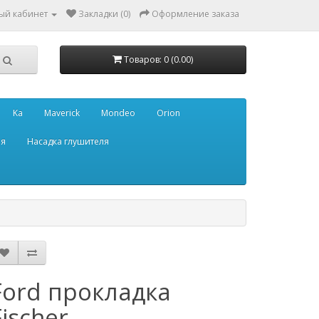
ый кабинет
Закладки (0)
Оформление заказа
Товаров: 0 (0.00)
Ka
Maverick
Mondeo
Orion
ля
Насадка глушителя
Ford прокладка
Fischer