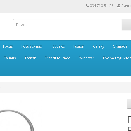
094 710-51-26
Личн
Focus
Focus c-max
Focus cc
Fusion
Galaxy
Granada
Taunus
Transit
Transit tourneo
Windstar
Гофра глушите