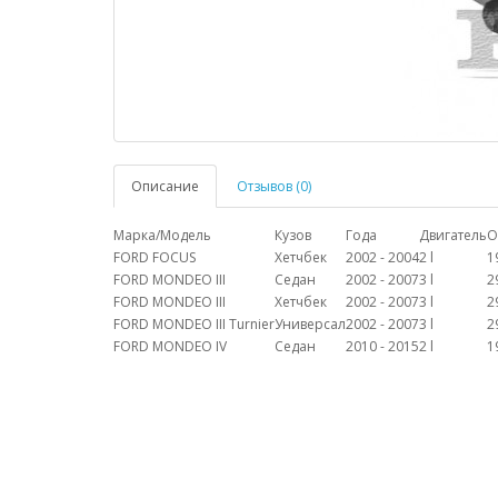
Описание
Отзывов (0)
Марка/Модель
Кузов
Года
Двигатель
О
FORD FOCUS
Хетчбек
2002 - 2004
2 l
1
FORD MONDEO III
Седан
2002 - 2007
3 l
2
FORD MONDEO III
Хетчбек
2002 - 2007
3 l
2
FORD MONDEO III Turnier
Универсал
2002 - 2007
3 l
2
FORD MONDEO IV
Седан
2010 - 2015
2 l
1