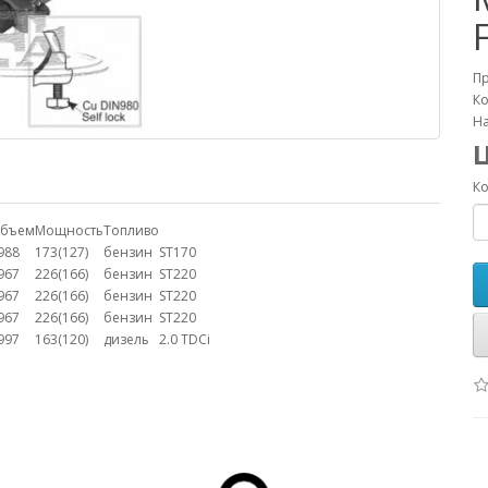
П
Ко
На
Ко
бъем
Мощность
Топливо
988
173(127)
бензин
ST170
967
226(166)
бензин
ST220
967
226(166)
бензин
ST220
967
226(166)
бензин
ST220
997
163(120)
дизель
2.0 TDCi