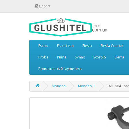
Блог
Escort
Escort van
Fiesta
Fiesta Courier
Probe
Puma
S-max
Scorpio
Sierra
Прямоточный глушитель
Mondeo
Mondeo III
921-964 Ford