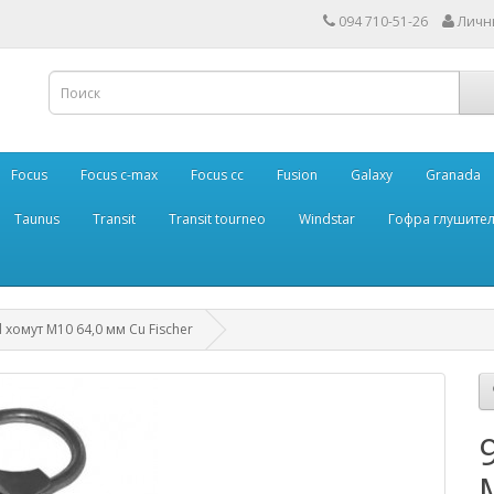
094 710-51-26
Личн
Focus
Focus c-max
Focus cc
Fusion
Galaxy
Granada
Taunus
Transit
Transit tourneo
Windstar
Гофра глушите
 хомут M10 64,0 мм Cu Fischer