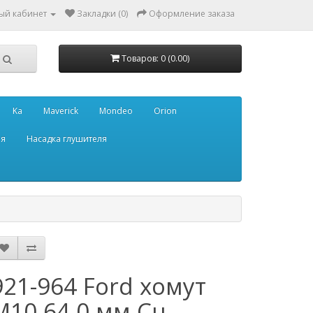
ый кабинет
Закладки (0)
Оформление заказа
Товаров: 0 (0.00)
Ka
Maverick
Mondeo
Orion
ля
Насадка глушителя
921-964 Ford хомут
M10 64,0 мм Cu