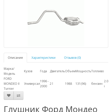
Описание
Характеристики
Отзывов (0)
Марка/
Кузов
Года
Двигатель
Объем
Мощность
Топливо
Модель
FORD
1996 -
2.0
MONDEO II
Универсал
2 l
1988
131(96)
бензин
2000
i
Turnier
Глушник Форд Мондео