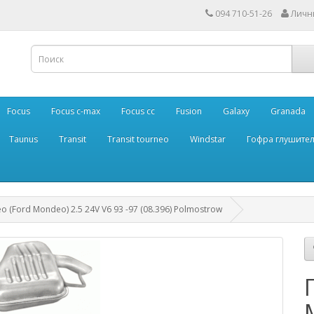
094 710-51-26
Личн
Focus
Focus c-max
Focus cc
Fusion
Galaxy
Granada
Taunus
Transit
Transit tourneo
Windstar
Гофра глушите
(Ford Mondeo) 2.5 24V V6 93 -97 (08.396) Polmostrow