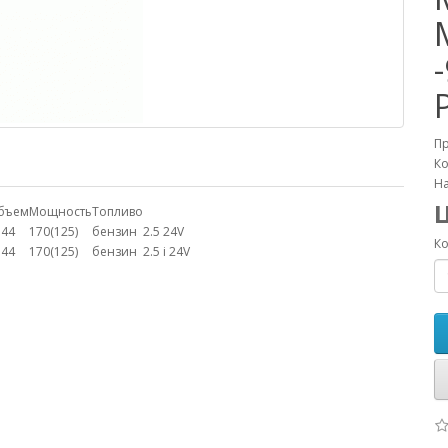
П
Ко
На
бъем
Мощность
Топливо
544
170(125)
бензин
2.5 24V
Ко
544
170(125)
бензин
2.5 i 24V