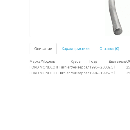
Описание
Характеристики
Отзывов (0)
Марка/Модель
Кузов
Года
Двигатель
О
FORD MONDEO II Turnier
Универсал
1996 - 2000
2.5 l
2
FORD MONDEO I Turnier
Универсал
1994 - 1996
2.5 l
2