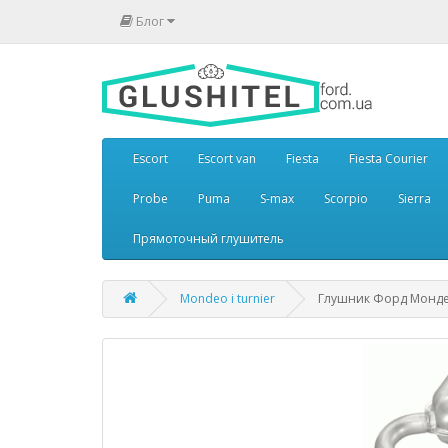
Блог
Escort
Escort van
Fiesta
Fiesta Courier
Probe
Puma
S-max
Scorpio
Sierra
Прямоточный глушитель
Mondeo i turnier
Глушник Форд Мондео 