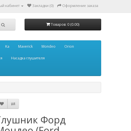
ый кабинет
Закладки (0)
Оформление заказа
Товаров: 0 (0.00)
Ka
Maverick
Mondeo
Orion
ля
Насадка глушителя
Глушник Форд
Мондео (Ford