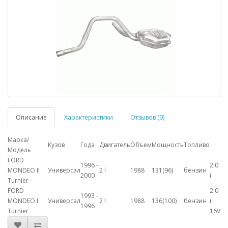
Описание
Характеристики
Отзывов (0)
Марка/
Кузов
Года
Двигатель
Объем
Мощность
Топливо
Модель
FORD
1996 -
2.0
MONDEO II
Универсал
2 l
1988
131(96)
бензин
2000
i
Turnier
FORD
2.0
1993 -
MONDEO I
Универсал
2 l
1988
136(100)
бензин
i
1996
Turnier
16V