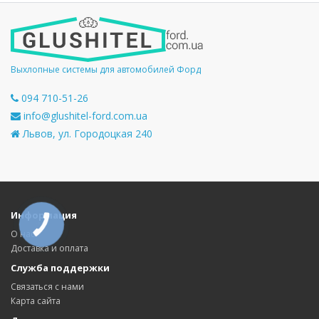
Выхлопные системы для автомобилей Форд
094 710-51-26
info@glushitel-ford.com.ua
Львов, ул. Городоцкая 240
Информация
КНОПКА
СВЯЗИ
О нас
Доставка и оплата
Служба поддержки
Связаться с нами
Карта сайта