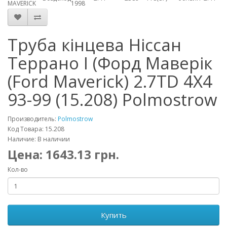
MAVERICK
1998
Труба кінцева Ніссан
Террано I (Форд Маверік
(Ford Maverick) 2.7TD 4X4
93-99 (15.208) Polmostrow
Производитель:
Polmostrow
Код Товара: 15.208
Наличие: В наличии
Цена:
1643.13
грн.
Кол-во
Купить