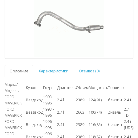
Описание
Характеристики
Отзывов (0)
Марка/
Кузов
Года
Двигатель
Объем
Мощность
Топливо
Модель
FORD
1993 -
Вездеход
2.4 l
2389
124(91)
бензин
2.4 i
MAVERICK
1996
FORD
1993 -
2.7
Вездеход
2.7 l
2663
100(74)
дизель
MAVERICK
1996
TD
FORD
1996 -
2.4 i
Вездеход
2.4 l
2389
116(85)
бензин
MAVERICK
1998
(UDS)
FORD
1996 -
Вездеход
2.4 l
2389
118(87)
бензин
2.4 i