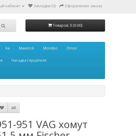
ый кабинет
Закладки (0)
Оформление заказа
Товаров: 0 (0.00)
Ka
Maverick
Mondeo
Orion
ля
Насадка глушителя
951-951 VAG хомут
51,5 мм Fischer