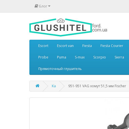
Блог
Escort
Escort van
Fiesta
Fiesta Courier
Probe
Puma
S-max
Scorpio
Sierra
Прямоточный глушитель
Ka
951-951 VAG хомут 51,5 мм Fischer