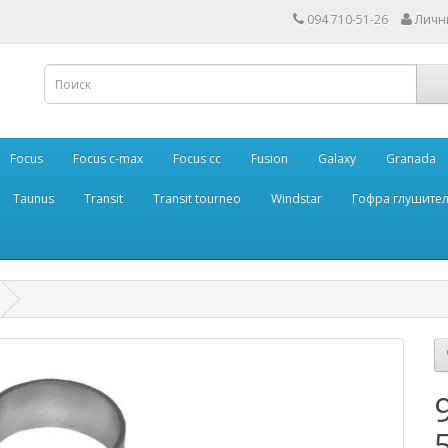
094 710-51-26
Личн
Focus
Focus c-max
Focus cc
Fusion
Galaxy
Granada
Taunus
Transit
Transit tourneo
Windstar
Гофра глушите