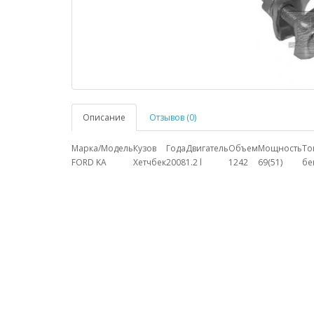
Описание
Отзывов (0)
Марка/Модель
Кузов
Года
Двигатель
Объем
Мощность
То
FORD KA
Хетчбек
2008
1.2 l
1242
69(51)
бе