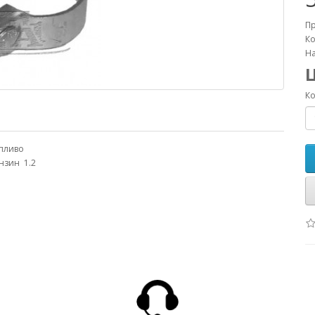
П
Ко
На
Ко
пливо
нзин
1.2