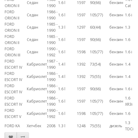
Седан
1.6 l
1597
90(66)
бензин
ORION II
1990
Cat
FORD
1986 -
Седан
1.6 l
1597
105(77)
бензин
1.6 i
ORION II
1990
FORD
1985 -
Седан
1.3 l
1297
60(44)
бензин
1.3
ORION II
1990
FORD
1985 -
Седан
1.6 l
1597
90(66)
бензин
1.6
ORION II
1990
FORD
1990 -
Седан
1.6 l
1598
105(77)
бензин
1.6 i
ORION III
1992
FORD
1987 -
Кабриолет
1.4 l
1392
73(54)
бензин
1.4
ESCORT IV
1990
FORD
1986 -
Кабриолет
1.4 l
1392
75(55)
бензин
1.4
ESCORT IV
1990
FORD
1986 -
Кабриолет
1.6 l
1597
90(66)
бензин
1.6 i
ESCORT IV
1990
FORD
1986 -
1.6
Кабриолет
1.6 l
1597
105(77)
бензин
ESCORT IV
1990
XR3i
FORD
1990 -
Кабриолет
1.6 l
1598
105(77)
бензин
1.6
ESCORT V
1992
1.3
FORD KA
Хетчбек
2008
1.3 l
1248
75(55)
дизель
TDCi