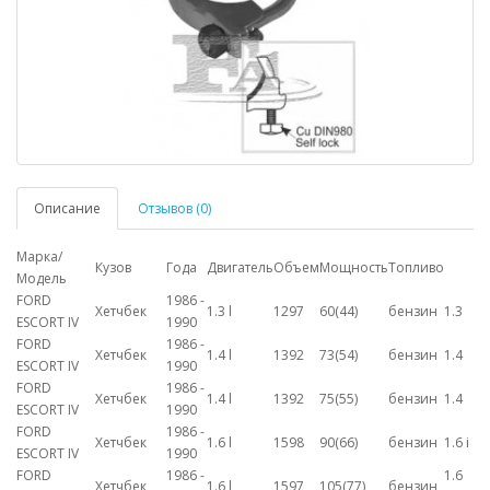
Описание
Отзывов (0)
Марка/
Кузов
Года
Двигатель
Объем
Мощность
Топливо
Модель
FORD
1986 -
Хетчбек
1.3 l
1297
60(44)
бензин
1.3
ESCORT IV
1990
FORD
1986 -
Хетчбек
1.4 l
1392
73(54)
бензин
1.4
ESCORT IV
1990
FORD
1986 -
Хетчбек
1.4 l
1392
75(55)
бензин
1.4
ESCORT IV
1990
FORD
1986 -
Хетчбек
1.6 l
1598
90(66)
бензин
1.6 i
ESCORT IV
1990
FORD
1986 -
1.6
Хетчбек
1.6 l
1597
105(77)
бензин