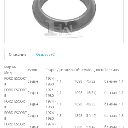
Описание
Отзывов (0)
Марка/
Кузов
Года
Двигатель
Объем
Мощность
Топливо
Модель
FORD ESCORT
1974 -
Седан
1.1 l
1098
45(32)
бензин
1.1
II
1980
FORD ESCORT
1975 -
Седан
1.1 l
1098
46(34)
бензин
1.1
II
1980
FORD ESCORT
1974 -
Седан
1.1 l
1098
48(35)
бензин
1.1
II
1980
FORD ESCORT
1974 -
Седан
1.3 l
1298
54(40)
бензин
1.3
II
1980
FORD ESCORT
1974 -
Седан
1.3 l
1298
57(42)
бензин
1.3