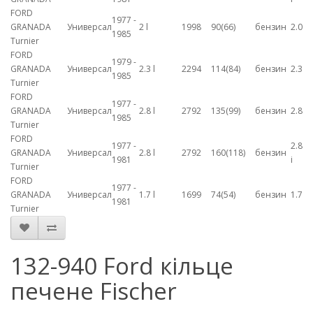
FORD
1977 -
GRANADA
Универсал
2 l
1998
90(66)
бензин
2.0
1985
Turnier
FORD
1979 -
GRANADA
Универсал
2.3 l
2294
114(84)
бензин
2.3
1985
Turnier
FORD
1977 -
GRANADA
Универсал
2.8 l
2792
135(99)
бензин
2.8
1985
Turnier
FORD
1977 -
2.8
GRANADA
Универсал
2.8 l
2792
160(118)
бензин
1981
i
Turnier
FORD
1977 -
GRANADA
Универсал
1.7 l
1699
74(54)
бензин
1.7
1981
Turnier
132-940 Ford кільце
печене Fischer