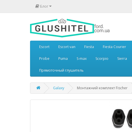
Блог
Escort
Escort van
Fiesta
Fiesta Courier
Probe
Puma
S-max
Scorpio
Sierra
Прямоточный глушитель
Galaxy
Монтажний комплект Fischer