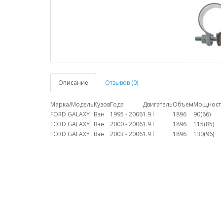
Описание
Отзывов (0)
Марка/Модель
Кузов
Года
Двигатель
Объем
Мощност
FORD GALAXY
Вэн
1995 - 2006
1.9 l
1896
90(66)
FORD GALAXY
Вэн
2000 - 2006
1.9 l
1896
115(85)
FORD GALAXY
Вэн
2003 - 2006
1.9 l
1896
130(96)