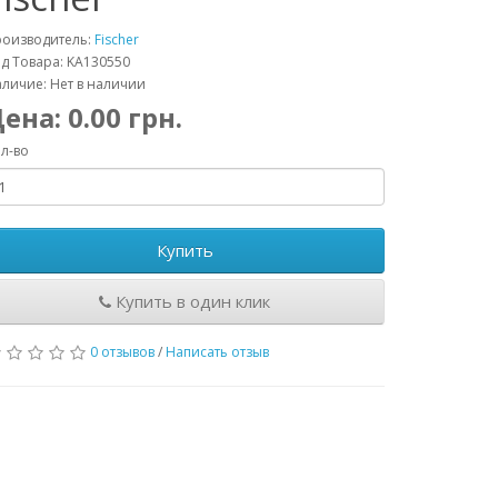
роизводитель:
Fischer
д Товара: KA130550
личие: Нет в наличии
Цена:
0.00
грн.
л-во
Купить
Купить в один клик
0 отзывов
/
Написать отзыв