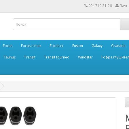
094 710-51-26
Личн
Focus
Focus c-max
Focus cc
Fusion
Galaxy
Granada
Taunus
Transit
Transit tourneo
Windstar
Гофра глушите