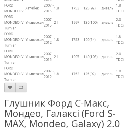
FORD
2007 -
1.8
Хетчбек
1.8 l
1753
125(92)
дизель
MONDEO IV
2015
TDCi
FORD
2007 -
2.0
MONDEO IV
Универсал
2 l
1997
136(100)
дизель
2015
TDCi
Turnier
FORD
2007 -
1.8
MONDEO IV
Универсал
1.8 l
1753
100(74)
дизель
2012
TDCi
Turnier
FORD
2007 -
2.0
MONDEO IV
Универсал
2 l
1997
140(103)
дизель
2015
TDCi
Turnier
FORD
2007 -
1.8
MONDEO IV
Универсал
1.8 l
1753
125(92)
дизель
2012
TDCi
Turnier
Глушник Форд С-Макс,
Мондео, Галаксі (Ford S-
MAX, Mondeo, Galaxy) 2.0