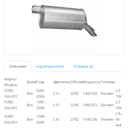
Описание
Характеристики
Отзывов (0)
Марка/
Кузов
Года
Двигатель
Объем
Мощность
Топливо
Модель
FORD
2001 -
2.3
Вэн
2.3 l
2295
140(103)
бензин
GALAXY
2006
16V
FORD
1997 -
2.3
Вэн
2.3 l
2295
146(107)
бензин
GALAXY
2006
16V
2.8 i
FORD
1996 -
Вэн
2.8 l
2792
174(128)
бензин
V6
GALAXY
2000
4x4