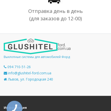
Отправка день в день
(для заказов до 12-00)
Выхлопные системы для автомобилей Форд
094 710-51-26
info@glushitel-ford.com.ua
Львов, ул. Городоцкая 240
Информация
КНОПКА
СВЯЗИ