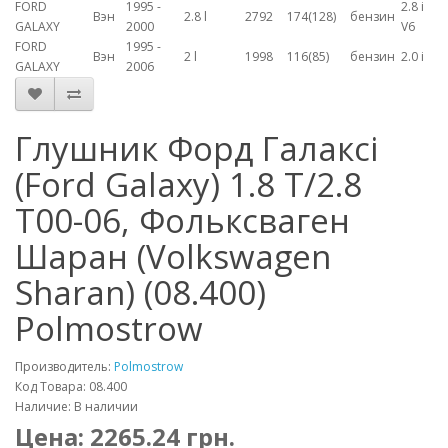
FORD
1995 -
2.8 i
Вэн
2.8 l
2792
174(128)
бензин
GALAXY
2000
V6
FORD
1995 -
Вэн
2 l
1998
116(85)
бензин
2.0 i
GALAXY
2006
Глушник Форд Галаксі
(Ford Galaxy) 1.8 T/2.8
T00-06, Фольксваген
Шаран (Volkswagen
Sharan) (08.400)
Polmostrow
Производитель:
Polmostrow
Код Товара: 08.400
Наличие: В наличии
Цена:
2265.24
грн.