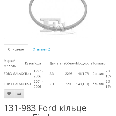
Описание
Отзывов (0)
Марка/
Кузов
Года
Двигатель
Объем
Мощность
Топливо
Модель
1997 -
2.3
FORD GALAXY
Вэн
2.3 l
2295
146(107)
бензин
2006
16V
2001 -
2.3
FORD GALAXY
Вэн
2.3 l
2295
140(103)
бензин
2006
16V
131-983 Ford кільце