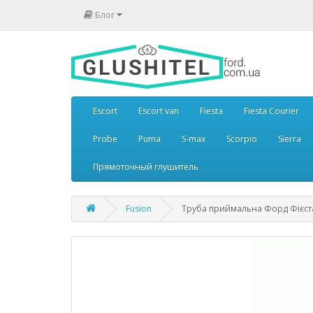
Блог
Escort
Escort van
Fiesta
Fiesta Courier
Probe
Puma
S-max
Scorpio
Sierra
Прямоточный глушитель
Fusion
Труба приймальна Форд Фієста, 