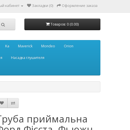
ый кабинет
Закладки (0)
Оформление заказа
Товаров: 0 (0.00)
Ka
Maverick
Mondeo
Orion
ля
Насадка глушителя
Труба приймальна
Форд Фієста, Фьюжн