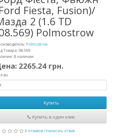
(Ford Fiesta, Fusion)/
Мазда 2 (1.6 TD
(08.569) Polmostrow
роизводитель:
Polmostrow
д Товара: 08.569
личие: В наличии
Цена:
2265.24
грн.
л-во
Купить
Купить в один клик
0 отзывов
/
Написать отзыв