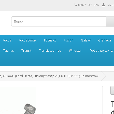
094 710-51-26
Личн
Focus
Focus c-max
Focus cc
Fusion
Galaxy
Granada
Taunus
Transit
Transit tourneo
Windstar
Гофра глушите
Фьюжн (Ford Fiesta, Fusion)/Мазда 2 (1.6 TD (08.569) Polmostrow