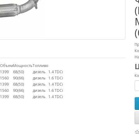
П
Ко
На
Объем
Мощность
Топливо
1399
68(50)
дизель
1.4 TDCi
Ко
1560
90(66)
дизель
1.6 TDCi
1399
68(50)
дизель
1.4 TDCi
1560
90(66)
дизель
1.6 TDCi
1399
68(50)
дизель
1.4 TDCi