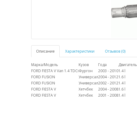
Описание
Характеристики
Отзывов (0)
Марка/Модель
Кузов
Года
Двигатель
FORD FIESTA V Van 1.4 TDCi
Фургон
2003 - 2010
1.4 l
FORD FUSION
Универсал
2004 - 2012
1.6 l
FORD FUSION
Универсал
2002 - 2012
1.4 l
FORD FIESTA V
Хетчбек
2004 - 2008
1.6 l
FORD FIESTA V
Хетчбек
2001 - 2008
1.4 l