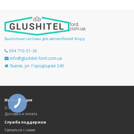
Выхлопные системы для автомобилей Форд
094 710-51-26
info@glushitel-ford.com.ua
Львов, ул. Городоцкая 240
Информация
КНОПКА
СВЯЗИ
О нас
Доставка и оплата
Служба поддержки
Связаться с нами