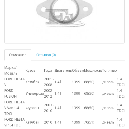
Описание
Отзывов (0)
Марка/
Кузов
Года
Двигатель
Объем
Мощность
Топливо
Модель
FORD FIESTA
2001 -
1.4
Хетчбек
1.4 l
1399
68(50)
дизель
V
2008
TDCi
FORD
2002 -
1.4
Универсал
1.4 l
1399
68(50)
дизель
FUSION
2012
TDCi
FORD FIESTA
2003 -
1.4
V Van 1.4
Фургон
1.4 l
1399
68(50)
дизель
2010
TDCi
TDCi
FORD FIESTA
1.4
Хетчбек
2010
1.4 l
1399
70(51)
дизель
VI 1.4 TDCi
TDCi