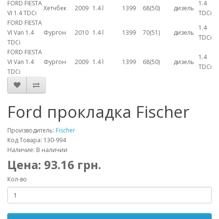
FORD FIESTA
1.4
Хетчбек
2009
1.4 l
1399
68(50)
дизель
VI 1.4 TDCi
TDCi
FORD FIESTA
1.4
VI Van 1.4
Фургон
2010
1.4 l
1399
70(51)
дизель
TDCi
TDCi
FORD FIESTA
1.4
VI Van 1.4
Фургон
2009
1.4 l
1399
68(50)
дизель
TDCi
TDCi
Ford прокладка Fischer
Производитель:
Fischer
Код Товара: 130-994
Наличие: В наличии
Цена:
93.16
грн.
Кол-во