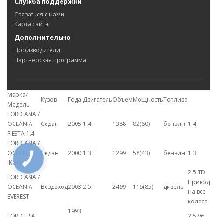
Служба поддержки
Связаться с нами
Карта сайта
Дополнительно
Производители
Партнёрская программа
Марка/
Кузов
Года
Двигатель
Объем
Мощность
Топливо
Модель
FORD ASIA /
OCEANIA
Седан
2005
1.4 l
1388
82(60)
бензин
1.4
FIESTA 1.4
FORD ASIA /
OCEANIA
Седан
2000
1.3 l
1299
58(43)
бензин
1.3
КНОПКА
IKON
СВЯЗИ
2.5 TD
FORD ASIA /
Привод
OCEANIA
Вездеход
2003
2.5 l
2499
116(85)
дизель
на все
EVEREST
колеса
1993
FORD USA
2.5 V6