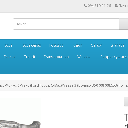
094 710-51-26
Личн
Focus
Focus c-max
Focus cc
Fusion
Galaxy
Granada
Taunus
Transit
Transit tourneo
Windstar
Гофра глушите
д Фокус, С-Макс (Ford Focus, C-Max)/Мазда 3 (Вольво В50 (08 (08.653) Polm