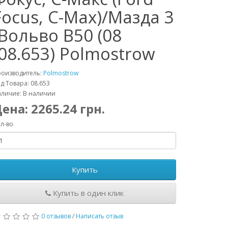
Focus, C-Max)/Мазда 3
(Вольво В50 (08
(08.653) Polmostrow
роизводитель:
Polmostrow
д Товара: 08.653
личие: В наличии
Цена:
2265.24
грн.
л-во
Купить
Купить в один клик
0 отзывов
/
Написать отзыв