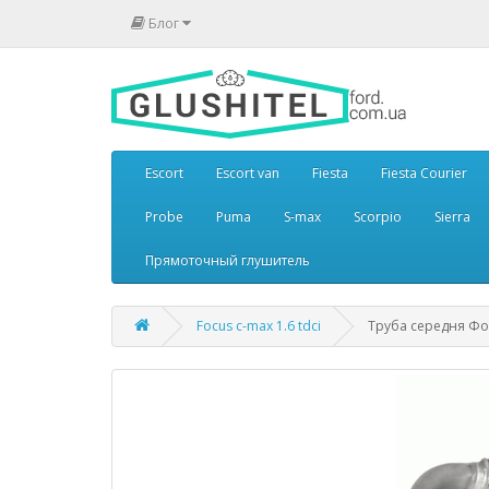
Блог
Escort
Escort van
Fiesta
Fiesta Courier
Probe
Puma
S-max
Scorpio
Sierra
Прямоточный глушитель
Focus c-max 1.6 tdci
Труба середня Фор