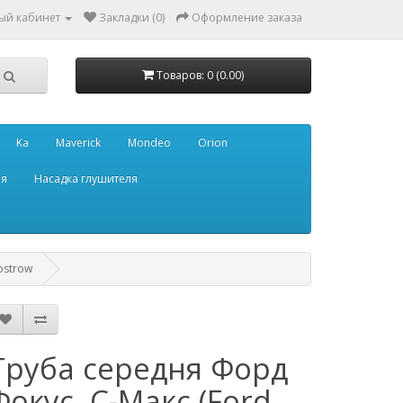
ый кабинет
Закладки (0)
Оформление заказа
Товаров: 0 (0.00)
Ka
Maverick
Mondeo
Orion
ля
Насадка глушителя
ostrow
Труба середня Форд
Фокус, С-Макс (Ford