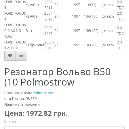
FORD FOCUS
2008 -
2.0
Хетчбек
2 l
1997
110(81)
дизель
II
2011
TDCi
FORD FOCUS
2004 -
2.0
Хетчбек
2 l
1997
136(100)
дизель
II
2012
TDCi
FORD FOCUS
2003 -
2.0
C-MAX 2.0
Вэн
2 l
1997
136(100)
дизель
2007
TDCi
TDCi
FORD FOCUS
2006 -
2.0
Кабриолет
2 l
1997
136(100)
дизель
II 2.0 TDCi
2010
TDCi
Резонатор Вольво В50
(10 Polmostrow
Производитель:
Polmostrow
Код Товара: 08.579
Наличие: В наличии
Цена:
1972.82
грн.
Кол-во