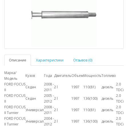
Описание
Характеристики
Отзывов (0)
Марка/
Кузов
Года
Двигатель
Объем
Мощность
Топливо
Модель
FORD FOCUS
2008 -
2.0
Седан
2 l
1997
110(81)
дизель
II
2011
TDCi
FORD FOCUS
2005 -
2.0
Седан
2 l
1997
136(100)
дизель
II
2012
TDCi
FORD FOCUS
2008 -
2.0
Универсал
2 l
1997
110(81)
дизель
II Turnier
2011
TDCi
FORD FOCUS
2004 -
2.0
Универсал
2 l
1997
136(100)
дизель
II Turnier
2012
TDCi