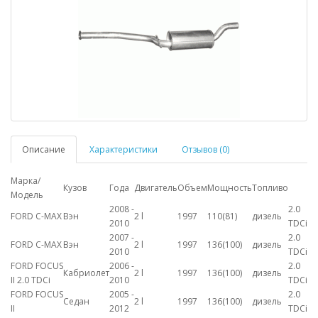
Описание
Характеристики
Отзывов (0)
Марка/
Кузов
Года
Двигатель
Объем
Мощность
Топливо
Модель
2008 -
2.0
FORD C-MAX
Вэн
2 l
1997
110(81)
дизель
2010
TDCi
2007 -
2.0
FORD C-MAX
Вэн
2 l
1997
136(100)
дизель
2010
TDCi
FORD FOCUS
2006 -
2.0
Кабриолет
2 l
1997
136(100)
дизель
II 2.0 TDCi
2010
TDCi
FORD FOCUS
2005 -
2.0
Седан
2 l
1997
136(100)
дизель
II
2012
TDCi