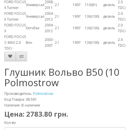
FORD FOCUS
2008 -
2.0
Универсал
2 l
1997
110(81)
дизель
II Turnier
2011
TDCi
FORD FOCUS
2004 -
2.0
Универсал
2 l
1997
136(100)
дизель
II Turnier
2012
TDCi
FORD FOCUS
2004 -
2.0
Хетчбек
2 l
1997
136(100)
дизель
II
2012
TDCi
FORD FOCUS
2003 -
2.0
C-MAX 2.0
Вэн
2 l
1997
136(100)
дизель
2007
TDCi
TDCi
Глушник Вольво В50 (10
Polmostrow
Производитель:
Polmostrow
Код Товара: 08.581
Наличие: В наличии
Цена:
2783.80
грн.
Кол-во