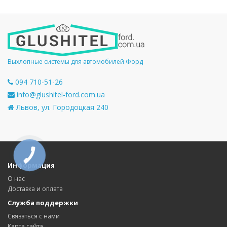
Выхлопные системы для автомобилей Форд
094 710-51-26
info@glushitel-ford.com.ua
Львов, ул. Городоцкая 240
КНОПКА
СВЯЗИ
Информация
О нас
Доставка и оплата
Служба поддержки
Связаться с нами
Карта сайта