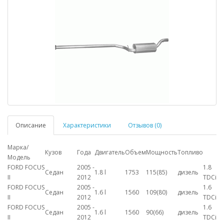
Описание
Характеристики
Отзывов (0)
Марка/
Кузов
Года
Двигатель
Объем
Мощность
Топливо
Модель
FORD FOCUS
2005 -
1.8
Седан
1.8 l
1753
115(85)
дизель
II
2012
TDCi
FORD FOCUS
2005 -
1.6
Седан
1.6 l
1560
109(80)
дизель
II
2012
TDCi
FORD FOCUS
2005 -
1.6
Седан
1.6 l
1560
90(66)
дизель
II
2012
TDCi